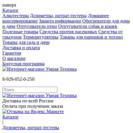
наверх
Каталог
Алкотестеры
Дозиметры, нитрат-тестеры
Домашнее
консервирование
Защита информации
Обогреватели для дома
и дачи
Отпугиватели птиц
Отпугиватели собак и кошек
Полезные товары
Средства против насекомых
Cредства от
грызунов
Терморегуляторы
Товары для парников и теплиц
Товары для сада и дачи
Доставка и оплата
Гарантия
О магазине
Бонусная программа
8-929-052-0-250
Доставка по всей России
Оплата при получении заказа
Каталог
|
Дозиметры, нитрат-тестеры