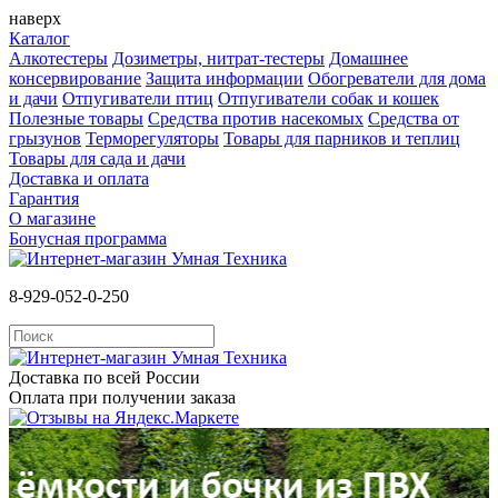
наверх
Каталог
Алкотестеры
Дозиметры, нитрат-тестеры
Домашнее
консервирование
Защита информации
Обогреватели для дома
и дачи
Отпугиватели птиц
Отпугиватели собак и кошек
Полезные товары
Средства против насекомых
Cредства от
грызунов
Терморегуляторы
Товары для парников и теплиц
Товары для сада и дачи
Доставка и оплата
Гарантия
О магазине
Бонусная программа
8-929-052-0-250
Доставка по всей России
Оплата при получении заказа